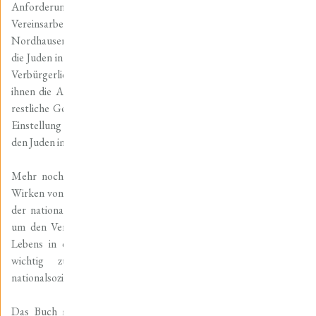
Anforderungen der Zeit. Zudem kann eine überkonfessionelle
Vereinsarbeit belegt werden, die die Integration der Juden in
Nordhausen unterstützte. Die Untersuchung zeigt, dass einerseits
die Juden in Nordhausen in kultureller und sozialer Hinsicht einen
Verbürgerlichungs- und Säkularisierungsprozess vollzogen, der
ihnen die Anpassung als Staatsbürger jüdischen Glaubens an die
restliche Gesellschaft ermöglichte, und dass sich andererseits die
Einstellung des christlichen, städtischen Bürgertums gegenüber
den Juden im Zuge des aufkommenden Liberalismus wandelte.
Mehr noch gibt die Arbeit die Gelegenheit, in das Leben und
Wirken von jüdischen Einwohnern der Stadt Nordhausen weit vor
der nationalsozialistischen Machtergreifung einzutauchen. Denn
um den Verlust der unwiderruflichen Zerstörung des jüdischen
Lebens in der Stadt Nordhausen begreifen zu können, ist es
wichtig zu erkennen, was und wieviel durch den
nationalsozialistischen Terror verloren gegangen ist.
Das Buch mit dem vollständigen Titel „Vom reichsstädtischen