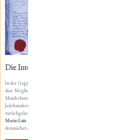
Die Integration der Nordhäuser Juden
In der Gegenwart wie auch in der Vergangenheit ist die Frage nach
den Möglichkeiten, Chancen und Grenzen der Integration von
Minderheiten im Fokus von Politik und Gesellschaft. Im 19.
Jahrhundert bewegte die Integration der nach Nordhausen
zurückgekehrten Juden die Gemüter. Die
Nordhäuser Historikerin
Marie-Luis Zahradnik
ist tief in die Thematik eingetaucht,
demnächst erscheint ihre Dissertation…