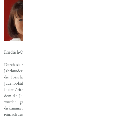
Mit den Chancen und Grenzen
der Integration der Nordhäuser
Juden im 19. Jahrhundert, befasst
sich die von der Friedrich-Schiller-
Universität Jena angenommene
Dissertation von Marie-Luis
Zahradnik, die in dieser Woche als
Band 37 der Schriftenreihe der
Friedrich-Christian-Lesser-Stiftung
im Buchhandel erschienen ist.
Durch sie wird die Forschung zur Integration der Juden im 19.
Jahrhundert um eine lokale Studie ergänzt. Mit Nordhausen hat
die Forscherin eine Stadt gewählt, in der der Umbruch in der
Judenpolitik am Anfang des 19. Jahrhunderts besonders groß war:
In der Zeit vor dem 1807 entstandenen Königreich Westphalen, in
dem die Juden den anderen Untertanen rechtlich gleichgestellt
wurden, gab es in der ehemaligen freien Reichsstadt eine so
diskriminierende Judenpolitik, dass das Wohnen von Juden dort
gänzlich ausgeschlossen war.