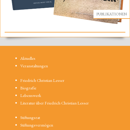
PUBLIKATIONEN
Aktuelles
Veranstaltungen
Friedrich Christian Lesser
Biografie
Lebenswerk
Literatur über Friedrich Christian Lesser
Stiftungsrat
Stiftungsvermögen