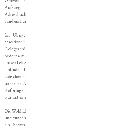
Umwelt erfuhren die Juden in Nordhausen einen sozialen
Aufstieg. Wie die Analysen der Seelenlisten und von
Adressbüchern zeigen, etablierten sich im Laufe des Jahrhunderts
rund ein Fünftel der jüdischen Geschäftsleute als Fabrikanten.
Im Übrigen verblieben sie jedoch im Wesentlichen in den
traditionell jüdischen Berufen, betrieben also Handel und
Geldgeschäfte. Da der Handel in Nordhausen schon immer
bedeutsam war und sich die Stadt wirtschaftlich sehr gut
entwickelte, konnten sich die Juden hier wirtschaftlich gut
einfinden. Die wenigen, noch vorhandenen Archivdokumente der
jüdischen Gemeinde in Nordhausen und auch Zeitungsberichte
über ihre Aktivitäten lassen den Schluss zu, dass es sich um eine
Reformgemeinde handelte. Die Lockerung der religiösen Tradition
war mit einer Assimilation an das christliche Umfeld verbunden.
Die Wohlfahrtspflege der jüdischen Gemeinde war gut aufgestellt
und zunehmend professionalisiert: Die jüdischen Vereine deckten
ein breites Aufgabenspektrum ab und reagierten auf die