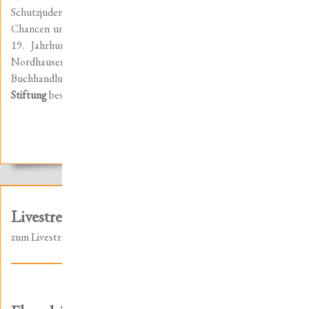
Schutzjuden zum preußischen Staatsbürger jüdischen Glaubens.
Chancen und Grenzen der Integration der Nordhäuser Juden im
19. Jahrhundert“ ist für 19,90 Euro im Buchhaus Rose in
Nordhausen vorrätig, kann aber auch über jede andere
Buchhandlung und direkt bei der
Friedrich-Christian-Lesser-
Stiftung
bestellt werden. ISBN: 978-3-930558-33-9.
26.01.2018 / nnz-online.de
Livestream zur Tagung
zum Livestream