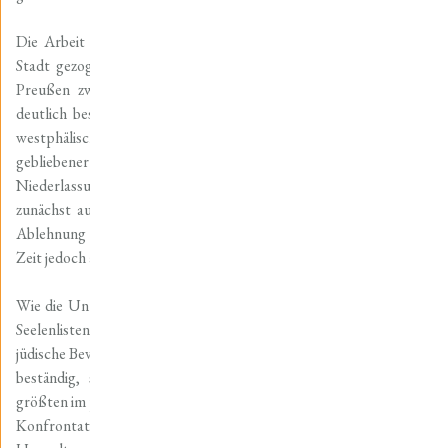
Die Arbeit befasst sich mit der Integration der seit 1808 in die
Stadt gezogenen Juden, die mit der Wiederinbesitznahme durch
Preußen zwar einen Teil ihrer Rechte wieder einbüßten, aber
deutlich bessergestellt waren als in den anderen, nicht vormals
westphälischen Landesteilen Preußens. Anhand erhalten
gebliebener Archivdokumente konnte gezeigt werden, dass die
Niederlassungs-, Gewerbe- und Handelsfreiheit der Juden
zunächst auf Widerstand im Nordhäuser Bürgertum stieß. Ihre
Ablehnung aus Gründen des „Nahrungsschutzes“ nahm mit der
Zeit jedoch ab.
Wie die Untersuchung der Bevölkerungsentwicklung anhand von
Seelenlisten und Daten amtlicher Statistiken zeigt, wuchs die
jüdische Bevölkerung in Nordhausen bis in die 1880er Jahre nahezu
beständig, sodass die Synagogengemeinde in Nordhausen zur
größten im preußischen Regierungsbezirk Erfurt wurde. Trotz der
Konfrontation mit manifestierten Ansichten der christlichen