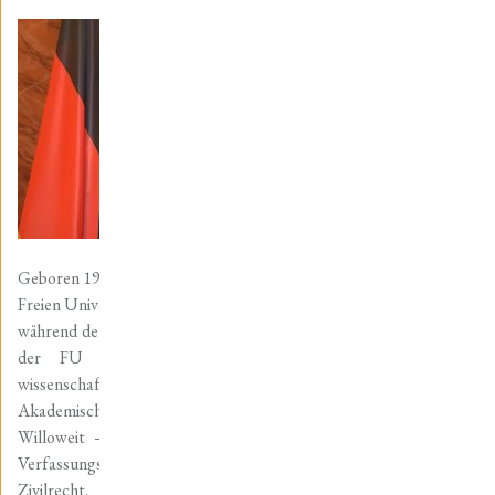
Geboren 1949 in Berlin. Studium der Rechtswissenschaften an der
Freien Universität Berlin (FU). 1974 Erstes Staatsexamen. Danach
während der Referendarzeit als wissenschaftlicher Mitarbeiter an
der FU Berlin, nach dem Zweiten Staatsexamen als
wissenschaftlicher Angestellter in Tübingen und später als
Akademischer Rat in Würzburg – jeweils am Lehrstuhl Professor
Willoweit – tätig. Arbeitsgebiete waren die deutsche Rechts-,
Verfassungs- und Verwaltungsgeschichte sowie das geltende
Zivilrecht.