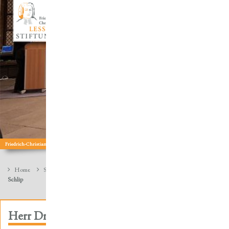
Sicherung Kirchenbibliotheken
wissenschaftliche Tagungen
Friedrich-Christian-Lesser: Theologe | Wissenschaftler | Sammler | Autor
Home
Stiftung
Stiftungsrat
Frühere Stiftungsräte
Herr Dr. Harry
Schlip
Herr Dr. Harry Schlip