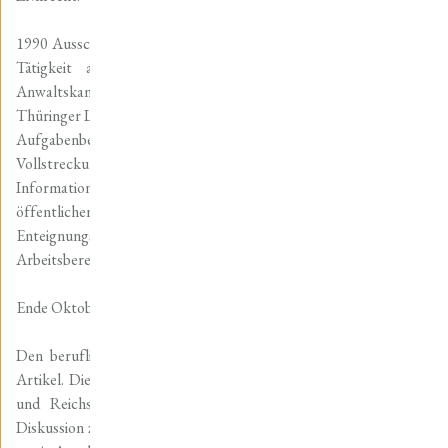
1990 Ausscheiden aus dem Dienst der Universität Würzburg und
Tätigkeit als OLG-bestellter Vertreter in einer örtlichen
Anwaltskanzlei. Nach der Wiedervereinigung Eintritt in den
Thüringer Landesdienst. 1991 Referatsleiter im Innenministerium.
Aufgabenbereiche waren u. a. das Verwaltungsverfahrens-,
Vollstreckungs- und Zustellungs- sowie das
Informationsfreiheitsrecht, Teilbereiche des Rechts der
öffentlichen Sicherheit und Ordnung, das Staatshaftungs- und
Enteignungsrecht sowie das Stiftungswesen. In allen
Arbeitsbereichen Schaffung von Landesgesetzentwürfen.
Ende Oktober 2017 Ausscheiden aus dem aktiven Dienst.
Den beruflichen Stationen entsprangen einzelne Aufsätzen und
Artikel. Diese betreffen etwa den Bereich der deutschen Rechts-
und Reichsverfassungsgeschichte (16. bis 18. Jh.), die frühe
Diskussion zur Rehabilitierung und Entschädigung der SED-Opfer