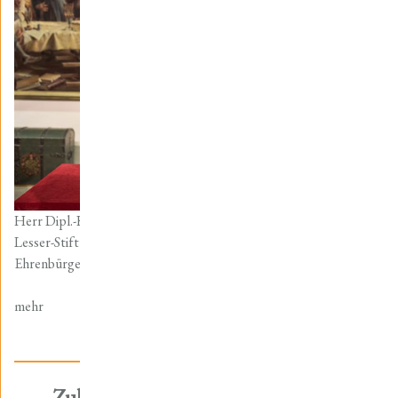
Herr Dipl.-Kfm. Andreas Lesser, Stifter der Friedrich-Christian-
Lesser-Stiftung, wurde am Samstag, den 12.11.2022, die
Ehrenbürgerwürde der Stadt Mühlhausen/Thür. verliehen.
mehr
Zukünftige Vorträge / Exkursionen