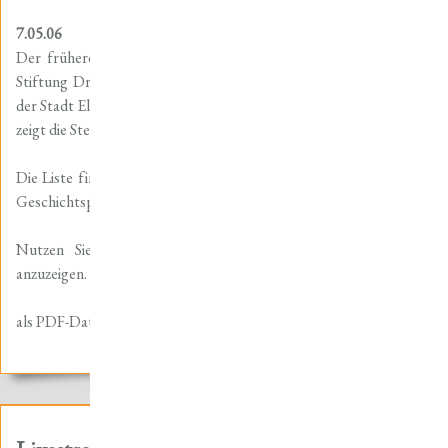
7.05.06
Der frühere Nordhäuser Stadtarchivar und Stiftungsrat unserer
Stiftung Dr. Kuhlbrodt hat eine für die Kenntnis der Einwohner
der Stadt Ellrich wichtige Aufzeichnung veröffentlicht. Diese Liste
zeigt die Steuerzahler in Ellrich 1719.
Die Liste finden Sie im Abschnitt Geschichtsportal – Ellrich bzw.
Geschichtsportal – Bücher & Dokumente auf dieser Website.
Nutzen Sie den nachfolgenden Link, um die Datei direkt
anzuzeigen.
als PDF-Datei (60 kB)