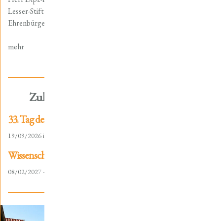
Lesser-Stiftung, wurde am Samstag, den 12.11.2022, die
Ehrenbürgerwürde der Stadt Mühlhausen/Thür. verliehen.
mehr
Zukünftige Vorträge / Exkursionen
33. Tag der Thüringischen Landesgeschichte
19/09/2026 in Schleusingen
Wissenschaftliche Tagung "Reichsstadt und Gericht"
08/02/2027 - 10/02/2027 in Mühlhausen